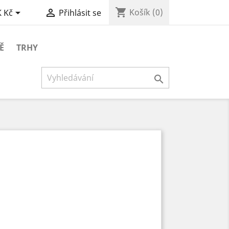
shopping_cart


Košík
(0)
 Kč
Přihlásit se
Ě
TRHY
