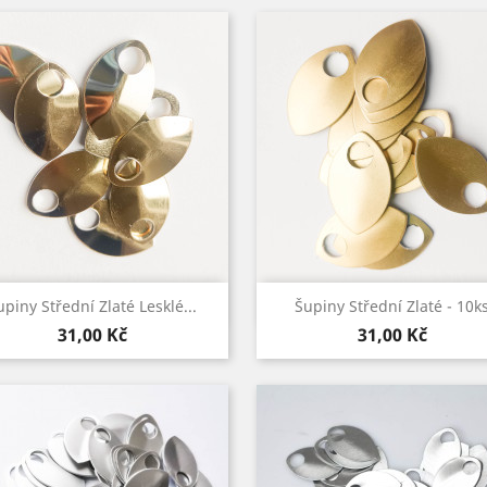
Rychlý náhled
Rychlý náhled


upiny Střední Zlaté Lesklé...
Šupiny Střední Zlaté - 10k
Cena
Cena
31,00 Kč
31,00 Kč