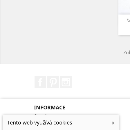
Š
Zob
Facebook
Pinterest
Instagram
INFORMACE
O mně
Tento web využívá cookies
x
Balení a poštovné