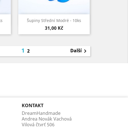
Rychlý náhled

ks
Šupiny Střední Modré - 10ks
Cena
31,00 Kč
1
Další
2

KONTAKT
DreamHandmade
Andrea Novák Vachová
Vilová čtvrť 506