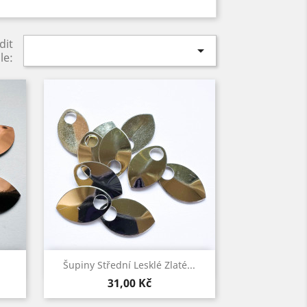
dit

le:
Rychlý náhled

Šupiny Střední Lesklé Zlaté...
Cena
31,00 Kč