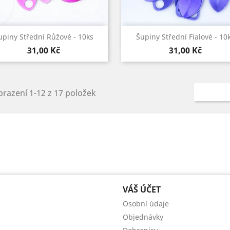
Rychlý náhled
Rychlý náhled


upiny Střední Růžové - 10ks
Šupiny Střední Fialové - 10
Cena
Cena
31,00 Kč
31,00 Kč
razení 1-12 z 17 položek
VÁŠ ÚČET
Osobní údaje
Objednávky