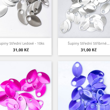
Rychlý náhled
Rychlý náhled


upiny Střední Ledové - 10ks
Šupiny Střední Stříbrné...
Cena
Cena
31,00 Kč
31,00 Kč