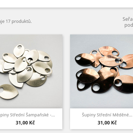
Seřa
uje 17 produktů.
pod
Rychlý náhled
Rychlý náhled


piny Střední Šampaňské -...
Šupiny Střední Měděné...
Cena
Cena
31,00 Kč
31,00 Kč