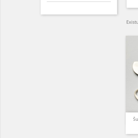
Exist
Šu