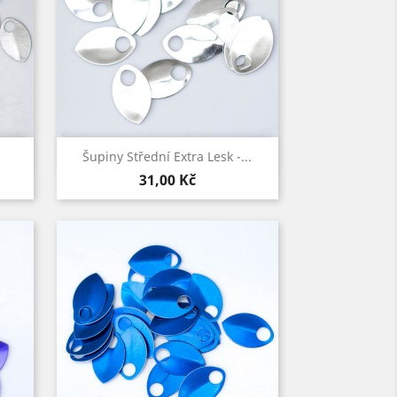
Rychlý náhled

Šupiny Střední Extra Lesk -...
Cena
31,00 Kč