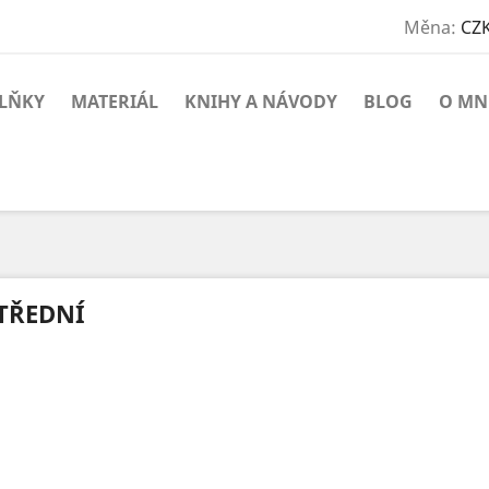
Měna:
CZK
PLŇKY
MATERIÁL
KNIHY A NÁVODY
BLOG
O MN
TŘEDNÍ