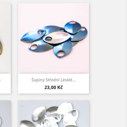
Rychlý náhled

s
Šupiny Střední Lesklé...
Cena
23,00 Kč