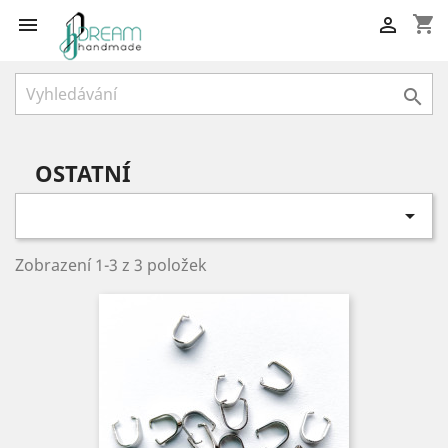
shopping_cart



OSTATNÍ

Zobrazení 1-3 z 3 položek