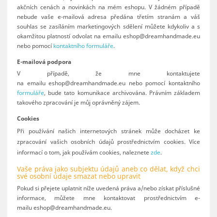
akčních cenách a novinkách na mém eshopu. V žádném případě
nebude vaše e-mailová adresa předána třetím stranám a váš
souhlas se zasíláním marketingových sdělení můžete kdykoliv a s
okamžitou platností odvolat na emailu eshop@dreamhandmade.eu
nebo pomocí
kontaktního formuláře
.
E-mailová podpora
V případě, že mne kontaktujete
na emailu
eshop@dreamhandmade.eu
nebo pomocí kontaktního
formuláře
, bude tato
komunikace archivována. Právním základem
takového zpracování je můj oprávněný zájem.
Cookies
Při používání našich internetových stránek může docházet ke
zpracování vašich osobních údajů prostřednictvím cookies. Více
informací o tom, jak používám cookies, naleznete
zde
.
Vaše práva jako subjektu údajů aneb co dělat, když chci
své osobní údaje smazat nebo upravit
Pokud si přejete uplatnit níže uvedená práva a/nebo získat příslušné
informace, můžete mne kontaktovat prostřednictvím e-
mailu
eshop@dreamhandmade.eu
.