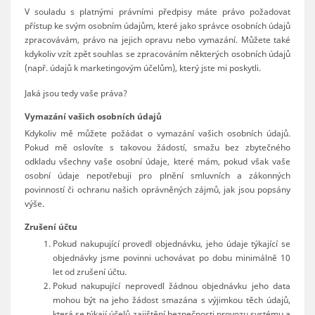
V souladu s platnými právními předpisy máte právo požadovat
přístup ke svým osobním údajům, které jako správce osobních údajů
zpracovávám, právo na jejich opravu nebo vymazání. Můžete také
kdykoliv vzít zpět souhlas se zpracováním některých osobních údajů
(např. údajů k marketingovým účelům), který jste mi poskytli.
Jaká jsou tedy vaše práva?
Vymazání vašich osobních údajů
Kdykoliv mě můžete požádat o vymazání vašich osobních údajů.
Pokud mě oslovíte s takovou žádostí, smažu bez zbytečného
odkladu všechny vaše osobní údaje, které mám, pokud však vaše
osobní údaje nepotřebuji pro plnění smluvních a zákonných
povinností či ochranu našich oprávněných zájmů, jak jsou popsány
výše.
Zrušení účtu
Pokud nakupující provedl objednávku, jeho údaje týkající se
objednávky jsme povinni uchovávat po dobu minimálně 10
let od zrušení účtu.
Pokud nakupující neprovedl žádnou objednávku jeho data
mohou být na jeho žádost smazána s výjimkou těch údajů,
která se týkají účelů zajištění bezpečnosti provozu systému a