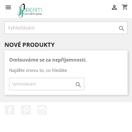
shopping_cart



NOVÉ PRODUKTY
Omlouváme se za nepříjemnosti.
Najděte znovu to, co hledáte

Facebook
Pinterest
Instagram