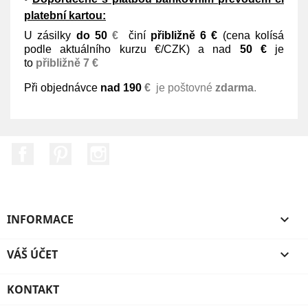
platební kartou:
U zásilky
do 50
€
činí
přibližně 6 €
(cena kolísá
podle aktuálního kurzu €/CZK) a nad
50
€
je
to
přibližně 7 €
Při objednávce
nad 190
€
je poštovné
zdarma
.
Facebook
Pinterest
Instagram
INFORMACE

VÁŠ ÚČET

KONTAKT