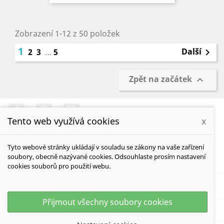
Zobrazení 1-12 z 50 položek
1
Další
2
3
…
5

Zpět na začátek

Facebook
Pinterest
Instagram
Tento web využívá cookies
x
Tyto webové stránky ukládají v souladu se zákony na vaše zařízení
soubory, obecně nazývané cookies. Odsouhlaste prosím nastavení
INFORMACE

cookies souborů pro použití webu.
VÁŠ ÚČET

Přijmout všechny soubory cookies
KONTAKT