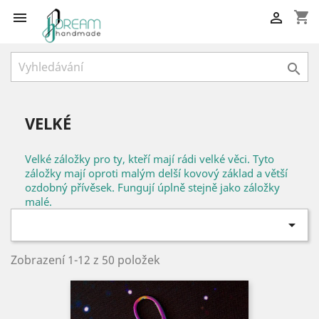
shopping_cart



VELKÉ
Velké záložky pro ty, kteří mají rádi velké věci. Tyto
záložky mají oproti malým delší kovový základ a větší
ozdobný přívěsek. Fungují úplně stejně jako záložky
malé.

Zobrazení 1-12 z 50 položek