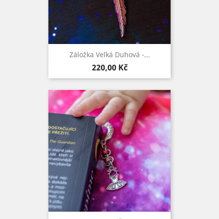
Záložka Velká Duhová -...
Cena
220,00 Kč