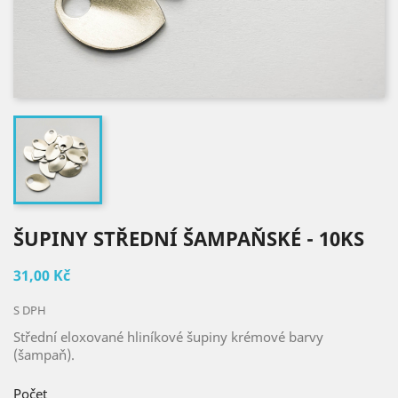
ŠUPINY STŘEDNÍ ŠAMPAŇSKÉ - 10KS
31,00 Kč
S DPH
Střední eloxované hliníkové šupiny krémové barvy
(šampaň).
Počet