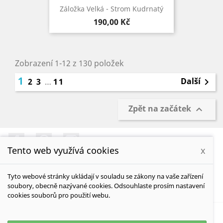
Záložka Velká - Strom Kudrnatý
Cena
190,00 Kč
Zobrazení 1-12 z 130 položek
1
Další
2
3
…
11

Zpět na začátek

Facebook
Pinterest
Instagram
Tento web využívá cookies
x
Tyto webové stránky ukládají v souladu se zákony na vaše zařízení
soubory, obecně nazývané cookies. Odsouhlaste prosím nastavení
INFORMACE

cookies souborů pro použití webu.
VÁŠ ÚČET
