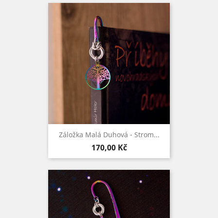
Záložka Malá Duhová - Strom...
Cena
170,00 Kč