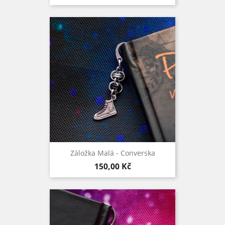
Záložka Malá - Converska
Cena
150,00 Kč