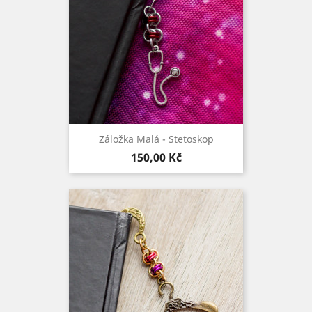
Záložka Malá - Stetoskop
Cena
150,00 Kč