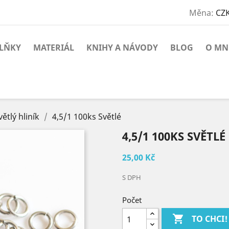
Měna:
CZK
PLŇKY
MATERIÁL
KNIHY A NÁVODY
BLOG
O MN
větlý hliník
4,5/1 100ks Světlé
4,5/1 100KS SVĚTLÉ
25,00 Kč
S DPH
Počet

TO CHCI!