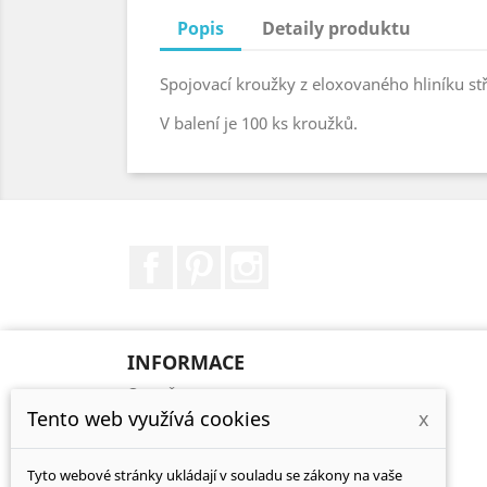
Popis
Detaily produktu
Spojovací kroužky z eloxovaného hliníku st
V balení je 100 ks kroužků.
Facebook
Pinterest
Instagram
INFORMACE
O mně
Tento web využívá cookies
x
Balení a poštovné
Obchodní podmínky
Tyto webové stránky ukládají v souladu se zákony na vaše
GDPR