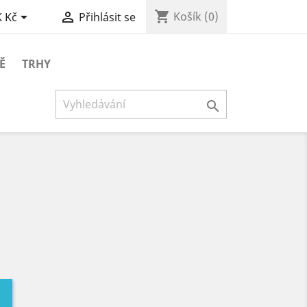
shopping_cart


Košík
(0)
 Kč
Přihlásit se
Ě
TRHY
