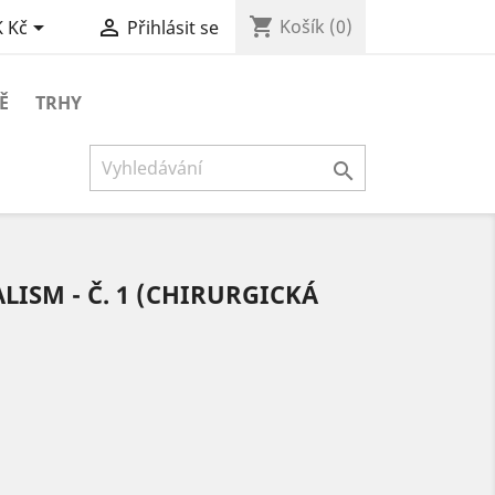
shopping_cart


Košík
(0)
 Kč
Přihlásit se
Ě
TRHY

ISM - Č. 1 (CHIRURGICKÁ