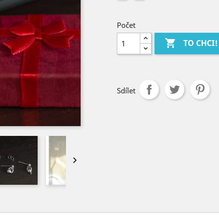
hřejivá
Počet

TO CHCI!
Sdílet
