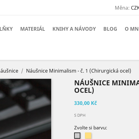
Měna:
CZK
PLŇKY
MATERIÁL
KNIHY A NÁVODY
BLOG
O MN
áušnice
Náušnice Minimalism - č. 1 (Chirurgická ocel)
NÁUŠNICE MINIMAL
OCEL)
330,00 Kč
S DPH
Zvolte si barvu:
Žlutá
Stříbrná